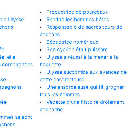
Productrice de pourceaux
n à Ulysse
Rendait les hommes bêtes
ochons
Responsable de sacrés tours de
cochons
Séductrice homérique
ée
Son cycéon était puissant
e, elle
Ulysse a réussi à la mener à la
es compagnons
baguette
Ulysse succomba aux avances de
sse
cette ensorceleuse
mpagnons
Une ensorceleuse qui fit grogner
tous les hommes
sée
Vedette d'une histoire drôlement
cochonne
hommes se sont
ochons