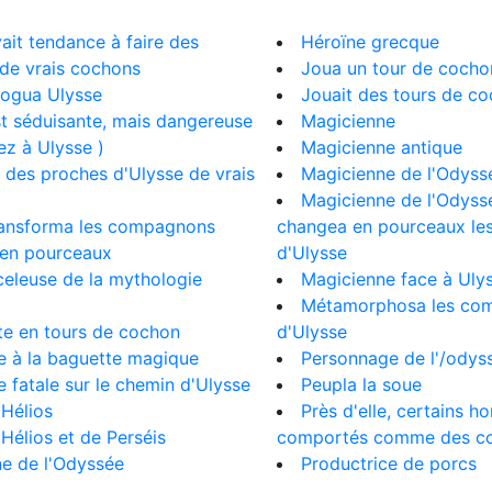
vait tendance à faire des
Héroïne grecque
e vrais cochons
Joua un tour de cocho
rogua Ulysse
Jouait des tours de c
st séduisante, mais dangereuse
Magicienne
z à Ulysse )
Magicienne antique
it des proches d'Ulysse de vrais
Magicienne de l'Odyss
Magicienne de l'Odyssé
transforma les compagnons
changea en pourceaux l
 en pourceaux
d'Ulysse
eleuse de la mythologie
Magicienne face à Uly
Métamorphosa les co
te en tours de cochon
d'Ulysse
 à la baguette magique
Personnage de l'/odys
fatale sur le chemin d'Ulysse
Peupla la soue
'Hélios
Près d'elle, certains 
d'Hélios et de Perséis
comportés comme des c
e de l'Odyssée
Productrice de porcs