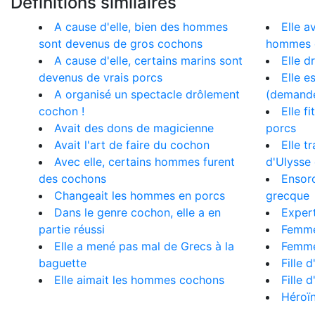
Définitions similaires
A cause d'elle, bien des hommes
Elle a
sont devenus de gros cochons
hommes d
A cause d'elle, certains marins sont
Elle d
devenus de vrais porcs
Elle e
A organisé un spectacle drôlement
(demande
cochon !
Elle f
Avait des dons de magicienne
porcs
Avait l'art de faire du cochon
Elle 
Avec elle, certains hommes furent
d'Ulysse
des cochons
Ensorc
Changeait les hommes en porcs
grecque
Dans le genre cochon, elle a en
Exper
partie réussi
Femme
Elle a mené pas mal de Grecs à la
Femme 
baguette
Fille d
Elle aimait les hommes cochons
Fille 
Héroïn