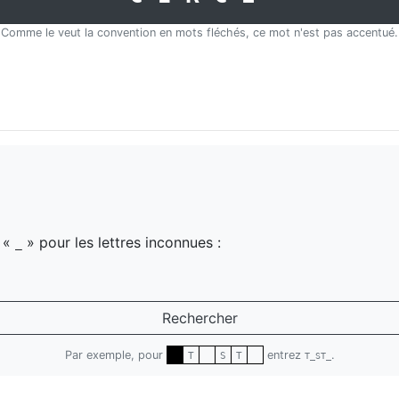
Comme le veut la convention en mots fléchés, ce mot n'est pas accentué.
z «
» pour les lettres inconnues :
_
Rechercher
Par exemple, pour
entrez
.
T
S
T
T_ST_