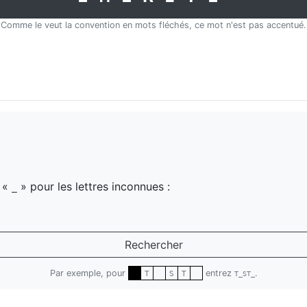
Comme le veut la convention en mots fléchés, ce mot n'est pas accentué.
z «
» pour les lettres inconnues :
_
Rechercher
Par exemple, pour
entrez
.
T
S
T
T_ST_