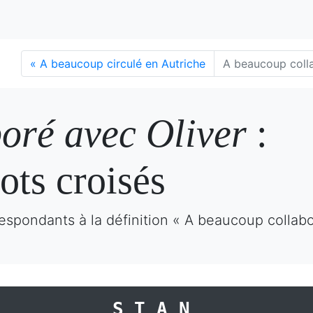
«
A beaucoup circulé en Autriche
A beaucoup colla
oré avec Oliver
:
ots croisés
espondants à la définition « A beaucoup collabo
STAN