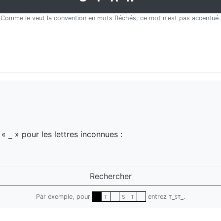
Comme le veut la convention en mots fléchés, ce mot n'est pas accentué.
z «
» pour les lettres inconnues :
_
Rechercher
Par exemple, pour
entrez
.
T
S
T
T_ST_