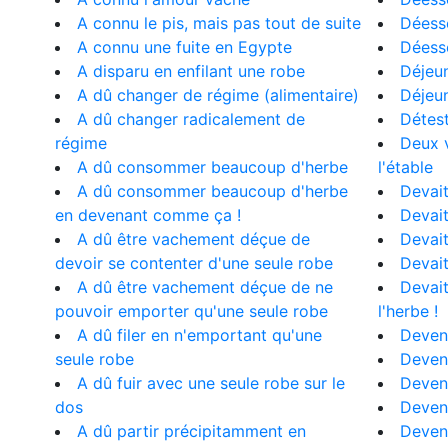
A connu le pis, mais pas tout de suite
Déess
A connu une fuite en Egypte
Déess
A disparu en enfilant une robe
Déjeun
A dû changer de régime (alimentaire)
Déjeun
A dû changer radicalement de
Détest
régime
Deux v
A dû consommer beaucoup d'herbe
l'étable
A dû consommer beaucoup d'herbe
Devai
en devenant comme ça !
Devait
A dû être vachement déçue de
Devait
devoir se contenter d'une seule robe
Devait
A dû être vachement déçue de ne
Devait
pouvoir emporter qu'une seule robe
l'herbe !
A dû filer en n'emportant qu'une
Devenu
seule robe
Deven
A dû fuir avec une seule robe sur le
Devenu
dos
Devenu
A dû partir précipitamment en
Deven