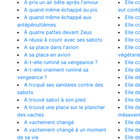
A pris un air bête après l'amour
Elle c
A quand même échappé au pis
eut conté
A quand même échappé aux
Elle c
antépénultièmes
Elle c
À quatre pattes devant Zeus
Elle c
A réussi à courir avec ses sabots
Elle c
A sa place dans l'avion
Elle c
A sa place en avion
végétari
A-t-elle ruminé sa vengeance ?
Elle c
A-t-elle vraiment ruminé sa
Elle d
vengeance ?
Elle d
A troqué ses sandales contre des
Elle d
sabots
Elle d
A trouvé sabot à son pied
Elle d
A trouvé une place sur le plancher
Elle d
des vaches
mésaven
A vachement changé
Elle d
A vachement changé à un moment
Elle d
de sa vie
Elle d