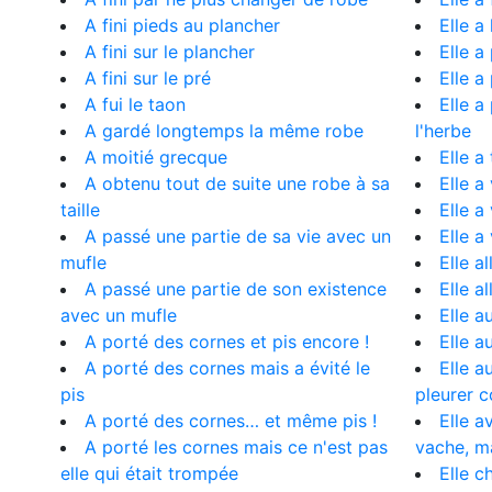
A fini pieds au plancher
Elle a
A fini sur le plancher
Elle a
A fini sur le pré
Elle a
A fui le taon
Elle a
A gardé longtemps la même robe
l'herbe
A moitié grecque
Elle a
A obtenu tout de suite une robe à sa
Elle 
taille
Elle a
A passé une partie de sa vie avec un
Elle a
mufle
Elle a
A passé une partie de son existence
Elle al
avec un mufle
Elle a
A porté des cornes et pis encore !
Elle a
A porté des cornes mais a évité le
Elle a
pis
pleurer 
A porté des cornes… et même pis !
Elle a
A porté les cornes mais ce n'est pas
vache, m
elle qui était trompée
Elle 