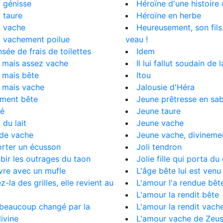
 génisse
Héroïne d'une histoire
 taure
Héroïne en herbe
t vache
Heureusement, son fils 
t vachement poilue
veau !
sée de frais de toilettes
Idem
 mais assez vache
Il lui fallut soudain de 
 mais bête
Itou
 mais vache
Jalousie d'Héra
ement bête
Jeune prêtresse en sa
té
Jeune taure
du lait
Jeune vache
 de vache
Jeune vache, divineme
orter un écusson
Joli tendron
bir les outrages du taon
Jolie fille qui porta du 
vre avec un mufle
L'âge bête lui est venu
z-la des grilles, elle revient au
L'amour l'a rendue bêt
L'amour la rendit bête
 beaucoup changé par la
L'amour la rendit vach
ivine
L'amour vache de Zeu