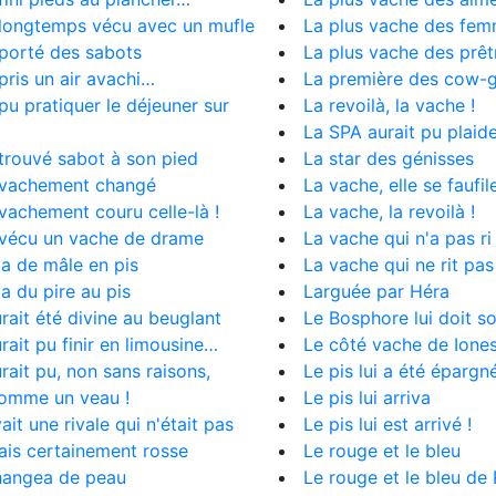
 longtemps vécu avec un mufle
La plus vache des fe
 porté des sabots
La plus vache des prêt
 pris un air avachi…
La première des cow-g
 pu pratiquer le déjeuner sur
La revoilà, la vache !
La SPA aurait pu plaid
 trouvé sabot à son pied
La star des génisses
a vachement changé
La vache, elle se faufil
 vachement couru celle-là !
La vache, la revoilà !
 vécu un vache de drame
La vache qui n'a pas ri
lla de mâle en pis
La vache qui ne rit pas
la du pire au pis
Larguée par Héra
urait été divine au beuglant
Le Bosphore lui doit 
urait pu finir en limousine…
Le côté vache de Ione
urait pu, non sans raisons,
Le pis lui a été épargné
comme un veau !
Le pis lui arriva
vait une rivale qui n'était pas
Le pis lui est arrivé !
ais certainement rosse
Le rouge et le bleu
changea de peau
Le rouge et le bleu de