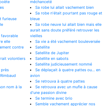
 poète
méchanceté
les
Sa robe lui allait vachement bien
Sa robe n'était pourtant pas rouge et
t furieuse
bleue
le
Sa robe neuve lui allait bien mais elle
aurait sans doute préféré retrouver les
s favorable
vieilles
re elle
Sa vie a été vachement bouleversée
chement contre
Satellite
Satellite de Jupiter
rait volontiers
Satellite en sabots
Satellite judicieusement nommé
e près
Se déplaçait à quatre pattes ou… en
e Rimbaud
avion
Se retrouva à quatre pattes
son nom à la
Se retrouva avec un mufle à cause
d'une passion divine
Se termine avec brio
Semble vachement apprécier nos