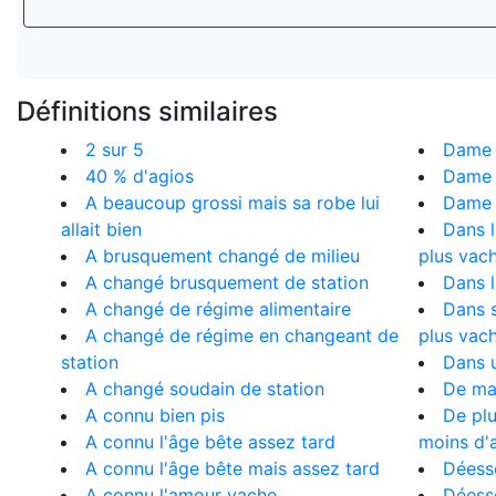
Définitions similaires
2 sur 5
Dame d
40 % d'agios
Dame d
A beaucoup grossi mais sa robe lui
Dame 
allait bien
Dans l'
A brusquement changé de milieu
plus vach
A changé brusquement de station
Dans l
A changé de régime alimentaire
Dans s
A changé de régime en changeant de
plus vach
station
Dans u
A changé soudain de station
De ma
A connu bien pis
De plus
A connu l'âge bête assez tard
moins d'a
A connu l'âge bête mais assez tard
Déess
A connu l'amour vache
Déess