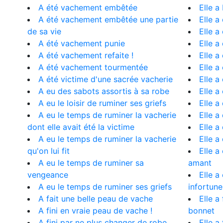
A été vachement embêtée
Elle 
A été vachement embêtée une partie
Elle a
de sa vie
Elle a
A été vachement punie
Elle a
A été vachement refaite !
Elle a
A été vachement tourmentée
Elle a
A été victime d'une sacrée vacherie
Elle a
A eu des sabots assortis à sa robe
Elle a
A eu le loisir de ruminer ses griefs
Elle a
A eu le temps de ruminer la vacherie
Elle a
dont elle avait été la victime
Elle a
A eu le temps de ruminer la vacherie
Elle a
qu'on lui fit
Elle a
A eu le temps de ruminer sa
amant
vengeance
Elle a
A eu le temps de ruminer ses griefs
infortune
A fait une belle peau de vache
Elle a
A fini en vraie peau de vache !
bonnet
A fini par ne plus changer de robe
Elle a