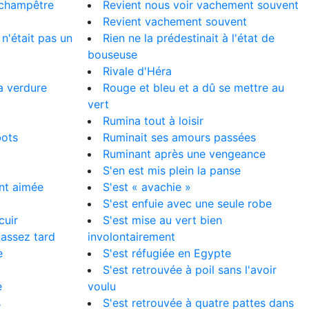
 champêtre
Revient nous voir vachement souvent
Revient vachement souvent
n'était pas un
Rien ne la prédestinait à l'état de
bouseuse
Rivale d'Héra
la verdure
Rouge et bleu et a dû se mettre au
vert
Rumina tout à loisir
bots
Ruminait ses amours passées
Ruminant après une vengeance
S'en est mis plein la panse
nt aimée
S'est « avachie »
S'est enfuie avec une seule robe
cuir
S'est mise au vert bien
 assez tard
involontairement
e
S'est réfugiée en Egypte
S'est retrouvée à poil sans l'avoir
e
voulu
s
S'est retrouvée à quatre pattes dans