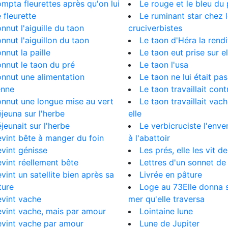
ompta fleurettes après qu'on lui
Le rouge et le bleu du
 fleurette
Le ruminant star chez 
onnut l'aiguille du taon
cruciverbistes
onnut l'aiguillon du taon
Le taon d'Héra la rendi
onnut la paille
Le taon eut prise sur el
onnut le taon du pré
Le taon l'usa
onnut une alimentation
Le taon ne lui était pa
enne
Le taon travaillait cont
onnut une longue mise au vert
Le taon travaillait va
éjeuna sur l'herbe
elle
éjeunait sur l'herbe
Le verbicruciste l'enver
evint bête à manger du foin
à l'abattoir
evint génisse
Les prés, elle les vit d
evint réellement bête
Lettres d'un sonnet d
evint un satellite bien après sa
Livrée en pâture
ture
Loge au 73Elle donna 
evint vache
mer qu'elle traversa
evint vache, mais par amour
Lointaine lune
evint vache par amour
Lune de Jupiter