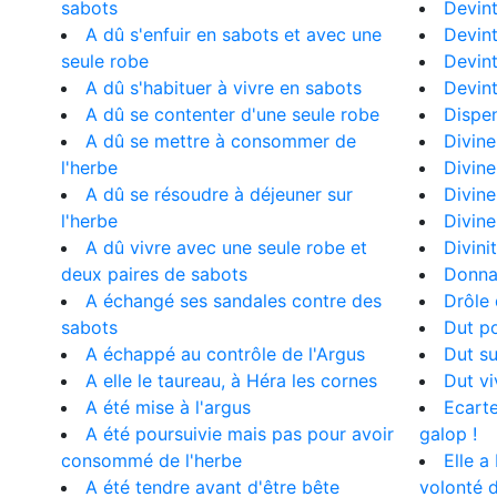
sabots
Devint
A dû s'enfuir en sabots et avec une
Devint
seule robe
Devin
A dû s'habituer à vivre en sabots
Devin
A dû se contenter d'une seule robe
Dispen
A dû se mettre à consommer de
Divine
l'herbe
Divine
A dû se résoudre à déjeuner sur
Divine
l'herbe
Divin
A dû vivre avec une seule robe et
Divini
deux paires de sabots
Donna 
A échangé ses sandales contre des
Drôle
sabots
Dut p
A échappé au contrôle de l'Argus
Dut su
A elle le taureau, à Héra les cornes
Dut vi
A été mise à l'argus
Ecarte
A été poursuivie mais pas pour avoir
galop !
consommé de l'herbe
Elle a
A été tendre avant d'être bête
volonté d