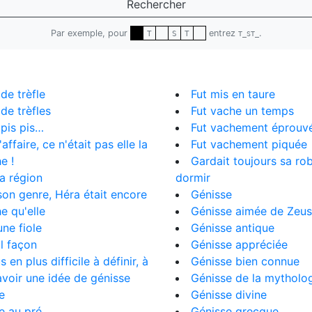
Rechercher
Par exemple, pour
entrez
.
T
S
T
T_ST_
e trèfle
Fut mis en taure
e trèfles
Fut vache un temps
pis pis…
Fut vachement éprouv
affaire, ce n'était pas elle la
Fut vachement piquée
e !
Gardait toujours sa r
a région
dormir
on genre, Héra était encore
Génisse
e qu'elle
Génisse aimée de Zeus
ne fiole
Génisse antique
l façon
Génisse appréciée
 en plus difficile à définir, à
Génisse bien connue
voir une idée de génisse
Génisse de la mytholo
e
Génisse divine
e au pré
Génisse grecque