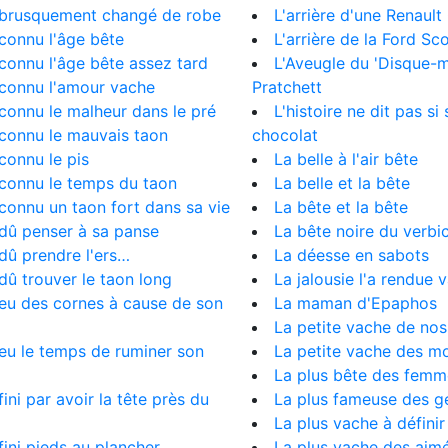
a brusquement changé de robe
L'arrière d'une Renault 
 connu l'âge bête
L'arrière de la Ford Sc
 connu l'âge bête assez tard
L'Aveugle du 'Disque-
 connu l'amour vache
Pratchett
 connu le malheur dans le pré
L'histoire ne dit pas si
 connu le mauvais taon
chocolat
 connu le pis
La belle à l'air bête
 connu le temps du taon
La belle et la bête
 connu un taon fort dans sa vie
La bête et la bête
 dû penser à sa panse
La bête noire du verbi
 dû prendre l'ers…
La déesse en sabots
 dû trouver le taon long
La jalousie l'a rendue 
 eu des cornes à cause de son
La maman d'Epaphos
La petite vache de nos 
 eu le temps de ruminer son
La petite vache des mo
La plus bête des femm
 fini par avoir la tête près du
La plus fameuse des g
La plus vache à définir
 fini pieds au plancher…
La plus vache des aim