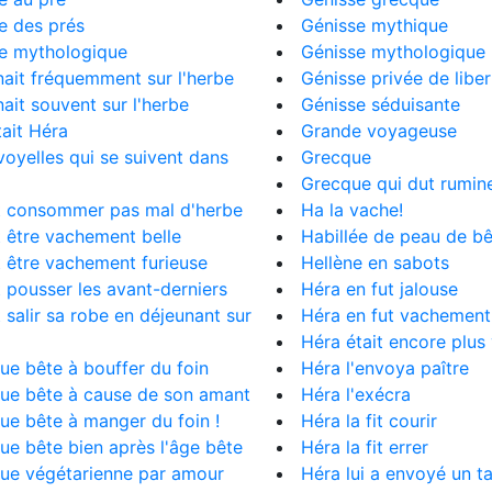
e des prés
Génisse mythique
e mythologique
Génisse mythologique
ait fréquemment sur l'herbe
Génisse privée de liber
ait souvent sur l'herbe
Génisse séduisante
ait Héra
Grande voyageuse
oyelles qui se suivent dans
Grecque
Grecque qui dut rumin
t consommer pas mal d'herbe
Ha la vache!
 être vachement belle
Habillée de peau de b
 être vachement furieuse
Hellène en sabots
 pousser les avant-derniers
Héra en fut jalouse
 salir sa robe en déjeunant sur
Héra en fut vachement
Héra était encore plus 
e bête à bouffer du foin
Héra l'envoya paître
ue bête à cause de son amant
Héra l'exécra
e bête à manger du foin !
Héra la fit courir
e bête bien après l'âge bête
Héra la fit errer
ue végétarienne par amour
Héra lui a envoyé un t