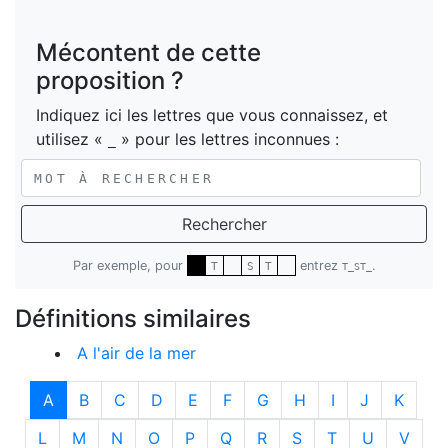
Mécontent de cette
proposition ?
Indiquez ici les lettres que vous connaissez, et
utilisez «
» pour les lettres inconnues :
_
Rechercher
Par exemple, pour
entrez
.
T
S
T
T_ST_
Définitions similaires
A l'air de la mer
A
B
C
D
E
F
G
H
I
J
K
L
M
N
O
P
Q
R
S
T
U
V