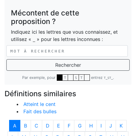
Mécontent de cette
proposition ?
Indiquez ici les lettres que vous connaissez, et
utilisez «
» pour les lettres inconnues :
_
Rechercher
Par exemple, pour
entrez
.
T
S
T
T_ST_
Définitions similaires
Atteint le cent
Fait des bulles
A
B
C
D
E
F
G
H
I
J
K