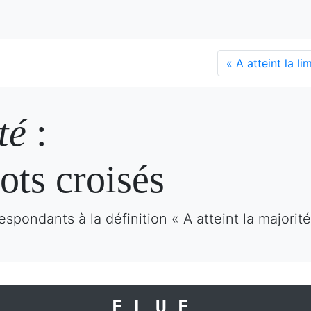
«
A atteint la li
té
:
ots croisés
spondants à la définition « A atteint la majorit
ELUE