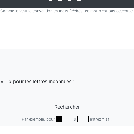
Comme le veut la convention en mots fléchés, ce mot n'est pas accentué.
z «
» pour les lettres inconnues :
_
Rechercher
Par exemple, pour
entrez
.
T
S
T
T_ST_