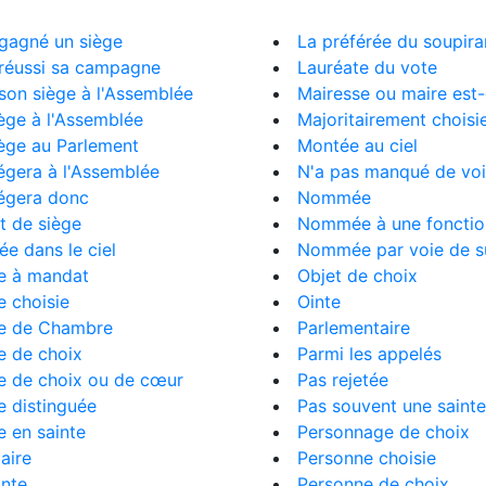
 gagné un siège
La préférée du soupira
 réussi sa campagne
Lauréate du vote
 son siège à l'Assemblée
Mairesse ou maire est-
iège à l'Assemblée
Majoritairement choisi
iège au Parlement
Montée au ciel
iégera à l'Assemblée
N'a pas manqué de vo
iégera donc
Nommée
t de siège
Nommée à une fonctio
e dans le ciel
Nommée par voie de s
 à mandat
Objet de choix
 choisie
Ointe
 de Chambre
Parlementaire
 de choix
Parmi les appelés
 de choix ou de cœur
Pas rejetée
 distinguée
Pas souvent une sainte
 en sainte
Personnage de choix
maire
Personne choisie
nte
Personne de choix