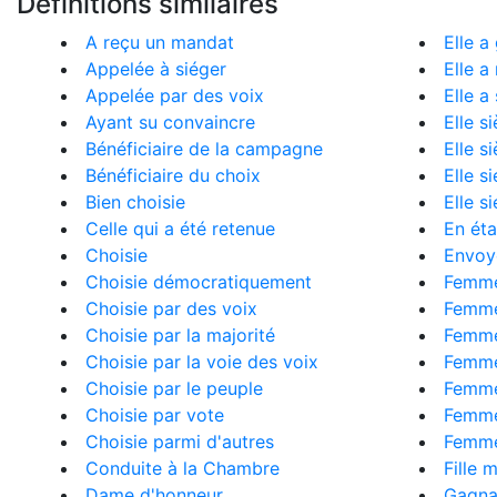
Définitions similaires
A reçu un mandat
Elle a
Appelée à siéger
Elle a
Appelée par des voix
Elle a
Ayant su convaincre
Elle s
Bénéficiaire de la campagne
Elle s
Bénéficiaire du choix
Elle s
Bien choisie
Elle s
Celle qui a été retenue
En éta
Choisie
Envoyé
Choisie démocratiquement
Femme
Choisie par des voix
Femme
Choisie par la majorité
Femme
Choisie par la voie des voix
Femme
Choisie par le peuple
Femme
Choisie par vote
Femme
Choisie parmi d'autres
Femme
Conduite à la Chambre
Fille 
Dame d'honneur
Gagna