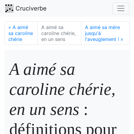
Cruciverbe
«
A aimé
A aimé sa
A aimé sa mère
sa caroline
caroline chérie,
jusqu'à
chérie
en un sens
l'aveuglement !
»
A aimé sa
caroline chérie,
en un sens
:
définitions pour