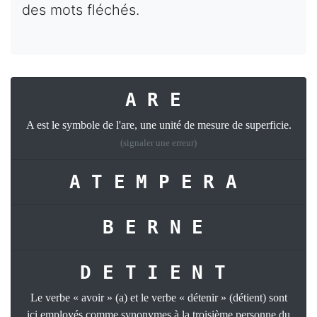
des mots fléchés.
ARE
A est le symbole de l'are, une unité de mesure de superficie.
(signaler une erreur)
ATEMPERA
BERNE
DETIENT
Le verbe « avoir » (a) et le verbe « détenir » (détient) sont
ici employés comme synonymes à la troisième personne du