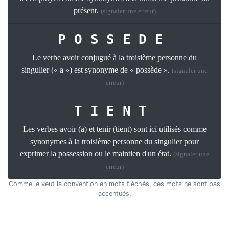
présent.
(signaler une erreur)
POSSEDE
Le verbe avoir conjugué à la troisième personne du
singulier (« a ») est synonyme de « possède ».
(signaler une
erreur)
TIENT
Les verbes avoir (a) et tenir (tient) sont ici utilisés comme
synonymes à la troisième personne du singulier pour
exprimer la possession ou le maintien d'un état.
(signaler une
erreur)
Comme le veut la convention en mots fléchés, ces mots ne sont pas
accentués.