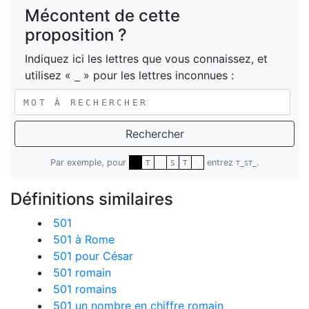
Mécontent de cette
proposition ?
Indiquez ici les lettres que vous connaissez, et
utilisez «
» pour les lettres inconnues :
_
Rechercher
Par exemple, pour
entrez
.
T
S
T
T_ST_
Définitions similaires
501
501 à Rome
501 pour César
501 romain
501 romains
501 un nombre en chiffre romain