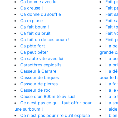
Ça boume avec lui
Fait p
Ça creuse !
Fait p
Ça donne du souffle
Fait s
Ça explose
Fait s
Ça fait boum !
Fait t
Ça fait du bruit
Fait v
Ça fait un de ces boum !
Finit 
Ca pète fort
Il a b
Ça peut péter
grande ca
Ça saute vite avec lui
Il a b
Caractères explosifs
Il a b
Casseur à Carrare
Il a 
Casseur de briques
pour le te
Casseur de pierres
Il a f
Casseur de roc
Il a l
Cause d'un 800m télévisuel
Il a l
Ce n'est pas ce qu'il faut offrir pour
Il a s
une surboum !
Il aide
Ce n'est pas pour rire qu'il explose
Il bien