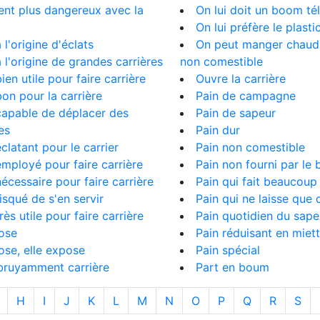
ient plus dangereux avec la
On lui doit un boom tél
On lui préfère le plasti
à l'origine d'éclats
On peut manger chaud
 à l'origine de grandes carrières
non comestible
bien utile pour faire carrière
Ouvre la carrière
 bon pour la carrière
Pain de campagne
 capable de déplacer des
Pain de sapeur
es
Pain dur
éclatant pour le carrier
Pain non comestible
 employé pour faire carrière
Pain non fourni par le
 nécessaire pour faire carrière
Pain qui fait beaucoup
risqué de s'en servir
Pain qui ne laisse que 
très utile pour faire carrière
Pain quotidien du sape
lose
Pain réduisant en miet
lose, elle expose
Pain spécial
t bruyamment carrière
Part en boum
H
I
J
K
L
M
N
O
P
Q
R
S