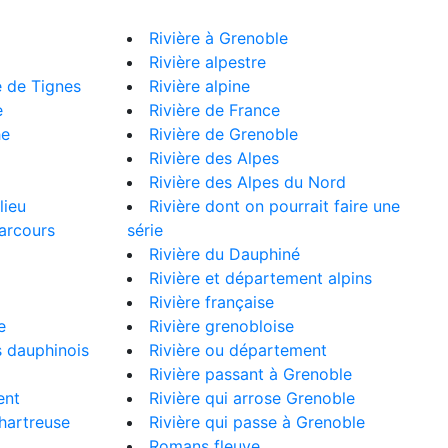
Rivière à Grenoble
Rivière alpestre
e de Tignes
Rivière alpine
e
Rivière de France
he
Rivière de Grenoble
Rivière des Alpes
Rivière des Alpes du Nord
lieu
Rivière dont on pourrait faire une
arcours
série
Rivière du Dauphiné
Rivière et département alpins
Rivière française
e
Rivière grenobloise
s dauphinois
Rivière ou département
Rivière passant à Grenoble
ent
Rivière qui arrose Grenoble
hartreuse
Rivière qui passe à Grenoble
Romans fleuve…