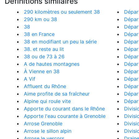
Définitions similaires
290 kilomètres ou seulement 38
Dépar
290 km ou 38
Dépar
38
Dépar
38 en France
Dépar
38 en modifiant un peu la série
Dépar
38. et reste au lit
Dépar
38 ou de 73 à 26
Dépar
A de hautes montagnes
Dépar
À Vienne en 38
Dépar
A Vif
Dépar
Affluent du Rhône
Dépar
Aime profite de sa fraîcheur
Dépar
Alpine qui roule vite
Dépar
Apporte du courant dans le Rhône
Divisi
Apporte l'eau courante à Grenoble
Divisi
Arrose Grenoble
Divisi
Arrose le sillon alpin
Divisi
Arrose le vercors
Draine