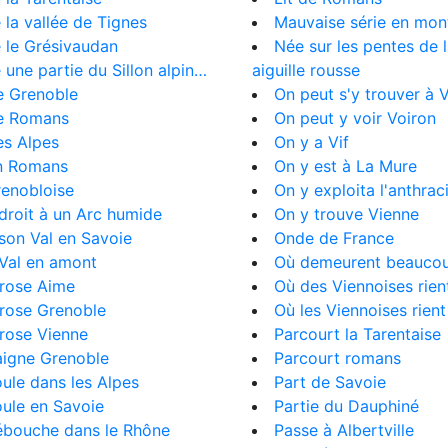
 la vallée de Tignes
Mauvaise série en mo
 le Grésivaudan
Née sur les pentes de 
 une partie du Sillon alpin…
aiguille rousse
e Grenoble
On peut s'y trouver à V
e Romans
On peut y voir Voiron
es Alpes
On y a Vif
n Romans
On y est à La Mure
renobloise
On y exploita l'anthrac
 droit à un Arc humide
On y trouve Vienne
 son Val en Savoie
Onde de France
 Val en amont
Où demeurent beaucou
rrose Aime
Où des Viennoises rien
rrose Grenoble
Où les Viennoises rient
rrose Vienne
Parcourt la Tarentaise
aigne Grenoble
Parcourt romans
oule dans les Alpes
Part de Savoie
oule en Savoie
Partie du Dauphiné
ébouche dans le Rhône
Passe à Albertville