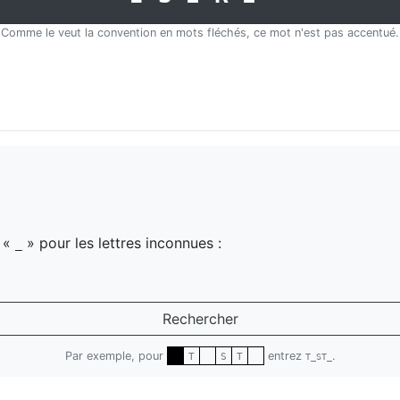
Comme le veut la convention en mots fléchés, ce mot n'est pas accentué.
z «
» pour les lettres inconnues :
_
Rechercher
Par exemple, pour
entrez
.
T
S
T
T_ST_