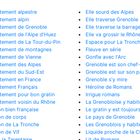
tement alpestre
Elle sourd des Alpes
tement alpin
Elle traverse Grenoble
tement de Grenoble
Elle traverse la barrag
tement de l'Alpe d'Huez
Elle va grossir le Rhôn
tement de La Tour-du-Pin
Espace pour La Tronc
tement de montagnes
Fleuve en série
tement de Vienne
Gonfle avec l'Arc
tement des Alpes
Grenoble est son chef-
tement du Sud-Est
Grenoble est sur son p
tement en France
Grenoble s'y mire
tement Français
Héroïne de Romans
tement pour bon gratin
Irrigue romans
tement voisin du Rhône
La Grenobloise y habit
on bien française
Le gratin y est toujour
on de corps
Le pays de Grenoble
on de La Tronche
Les Grenoblois y habit
on de Vif
Liquide proche de la C
 la Tarentaise
Lit de Romans