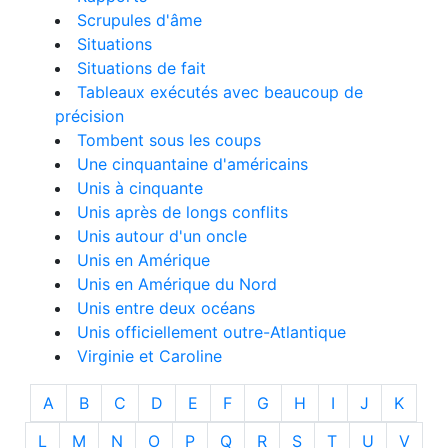
Scrupules d'âme
Situations
Situations de fait
Tableaux exécutés avec beaucoup de
précision
Tombent sous les coups
Une cinquantaine d'américains
Unis à cinquante
Unis après de longs conflits
Unis autour d'un oncle
Unis en Amérique
Unis en Amérique du Nord
Unis entre deux océans
Unis officiellement outre-Atlantique
Virginie et Caroline
A
B
C
D
E
F
G
H
I
J
K
L
M
N
O
P
Q
R
S
T
U
V