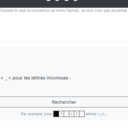
Comme le veut la convention en mots fléchés, ce mot n'est pas accentué.
z «
» pour les lettres inconnues :
_
Rechercher
Par exemple, pour
entrez
.
T
S
T
T_ST_