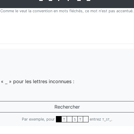
Comme le veut la convention en mots fléchés, ce mot n'est pas accentué.
z «
» pour les lettres inconnues :
_
Rechercher
Par exemple, pour
entrez
.
T
S
T
T_ST_