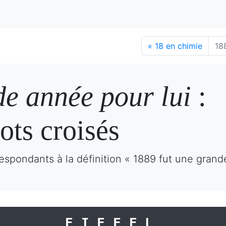
«
18 en chimie
18
de année pour lui
:
ots croisés
espondants à la définition « 1889 fut une grand
EIFFEL