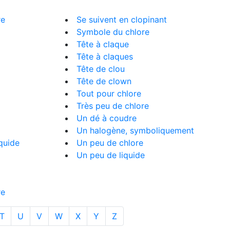
re
Se suivent en clopinant
Symbole du chlore
Tête à claque
Tête à claques
Tête de clou
Tête de clown
Tout pour chlore
Très peu de chlore
Un dé à coudre
Un halogène, symboliquement
quide
Un peu de chlore
Un peu de liquide
re
T
U
V
W
X
Y
Z