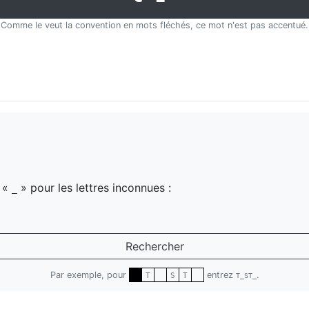
Comme le veut la convention en mots fléchés, ce mot n'est pas accentué.
z «
» pour les lettres inconnues :
_
Rechercher
Par exemple, pour
entrez
.
T
S
T
T_ST_