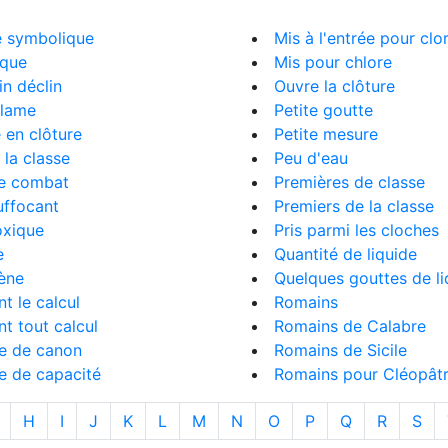
e symbolique
Mis à l'entrée pour clo
oque
Mis pour chlore
in déclin
Ouvre la clôture
clame
Petite goutte
 en clôture
Petite mesure
 la classe
Peu d'eau
e combat
Premières de classe
uffocant
Premiers de la classe
oxique
Pris parmi les cloches
e
Quantité de liquide
ène
Quelques gouttes de li
nt le calcul
Romains
nt tout calcul
Romains de Calabre
e de canon
Romains de Sicile
e de capacité
Romains pour Cléopât
H
I
J
K
L
M
N
O
P
Q
R
S