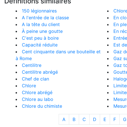
Définitions similaires
150 légionnaires
Chlor
A l'entrée de la classe
En cl
A la tête du client
En ple
À peine une goutte
En ré
C'est peu à boire
Entrée
Capacité réduite
Est de
Cent cinquante dans une bouteille et
Gaz d
à Rome
Gaz s
Centilitre
Gaz t
Centilitre abrégé
Goutt
Chef de clan
Halog
Chlore
Limite
Chlore abrégé
Limite
Chlore au labo
Mesur
Chlore du chimiste
Mesur
A
B
C
D
E
F
G