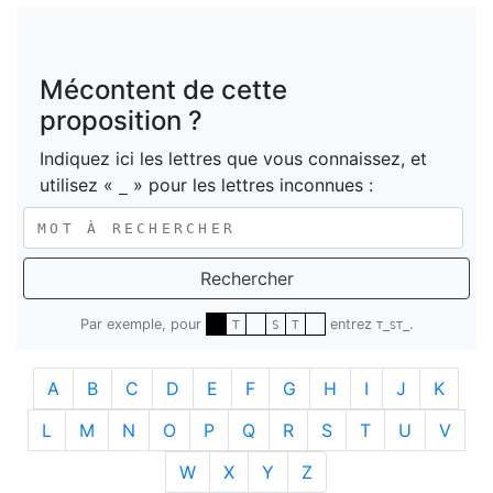
Mécontent de cette
proposition ?
Indiquez ici les lettres que vous connaissez, et
utilisez «
» pour les lettres inconnues :
_
Rechercher
Par exemple, pour
entrez
.
T
S
T
T_ST_
A
B
C
D
E
F
G
H
I
J
K
L
M
N
O
P
Q
R
S
T
U
V
W
X
Y
Z