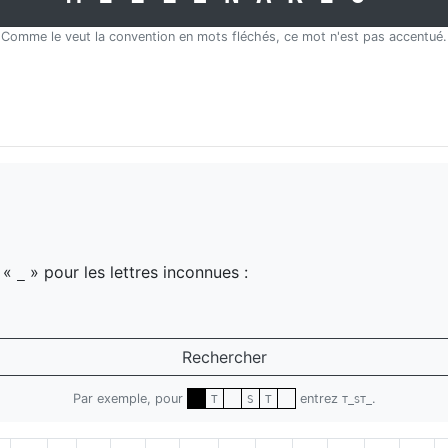
Comme le veut la convention en mots fléchés, ce mot n'est pas accentué.
z «
» pour les lettres inconnues :
_
Rechercher
Par exemple, pour
entrez
.
T
S
T
T_ST_