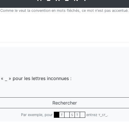
Comme le veut la convention en mots fléchés, ce mot n'est pas accentué.
z «
» pour les lettres inconnues :
_
Rechercher
Par exemple, pour
entrez
.
T
S
T
T_ST_