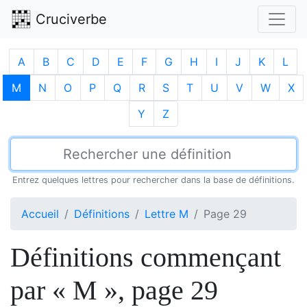
Cruciverbe
A
B
C
D
E
F
G
H
I
J
K
L
M
N
O
P
Q
R
S
T
U
V
W
X
Y
Z
Entrez quelques lettres pour rechercher dans la base de définitions.
Accueil
Définitions
Lettre M
Page 29
Définitions commençant
par « M », page 29